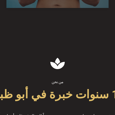
من نحن
بو ظبي