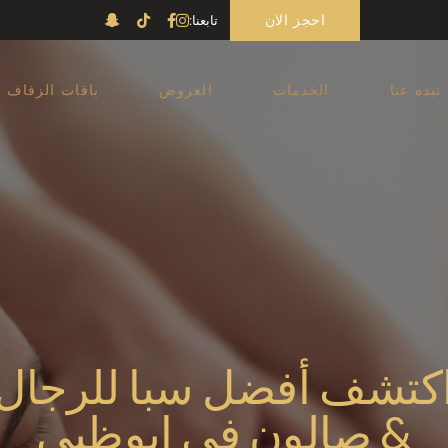
احجز الان
تابعنا:
نبذه عنا
الخدمات
العروض
باقات الزفاف
Massage Abu Dhabi
الحمام المغربي ابوظبي
Manicure Pedicure Men
Abu Dhabi
صالون حلاقة ابوظبي
كتشف أفضل سبا للرجال
& صالون في ابوظبي